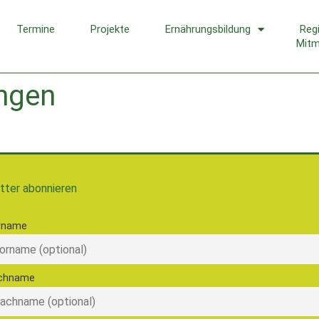
Termine
Projekte
Ernährungsbildung
Reg
Mit
ungen
tter abonnieren
rname
chname