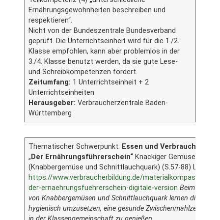
Ernährungsgewohnheiten beschreiben und
respektieren“.
Nicht von der Bundeszentrale Bundesverband
geprüft. Die Unterrichtseinheit wird für die 1./2.
Klasse empfohlen, kann aber problemlos in der
3./4. Klasse benutzt werden, da sie gute Lese-
und Schreibkompetenzen fordert.
Zeitumfang:
1 Unterrichtseinheit + 2
Unterrichtseinheiten
Herausgeber:
Verbraucherzentrale Baden-
Württemberg
Thematischer Schwerpunkt:
Essen und Verbrauch/Koch
„
Der Ernährungsführerschein“
Knackiger Gemüsespaß
(Knabbergemüse und Schnittlauchquark) (S.57-88) Link:
https://www.verbraucherbildung.de/materialkompass/unterr
der-ernaehrungsfuehrerschein-digitale-version
Beim Zuberei
von Knabbergemüsen und Schnittlauchquark lernen die Kinder
hygienisch umzusetzen, eine gesunde Zwischenmahlzeit herzus
in der Klassengemeinschaft zu genießen.