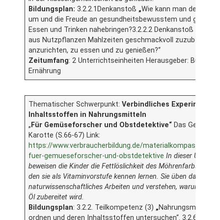
Bildungsplan:
3.2.2.1Denkanstoß
„
Wie kann man den Kinde
um und die Freude an gesundheitsbewusstem und genusso
Essen und Trinken nahebringen?3.2.2.2 Denkanstoß
„
Wie le
aus Nutzpflanzen Mahlzeiten geschmackvoll zuzubereiten,
anzurichten, zu essen und zu genießen?“
Zeitumfang
: 2 Unterrichtseinheiten Herausgeber: Bundesz
Ernährung
Thematischer Schwerpunkt:
Verbindliches Experiment z
Inhaltsstoffen in Nahrungsmitteln
„
Für Gemüseforscher und Obstdetektive“
Das Geheimnis
Karotte (S.66-67) Link:
https://www.verbraucherbildung.de/materialkompass/unterr
fuer-gemueseforscher-und-obstdetektive
In dieser Unterric
beweisen die Kinder die Fettlöslichkeit des Möhrenfarbstoffs B
den sie als Vitaminvorstufe kennen lernen. Sie üben dabei
naturwissenschaftliches Arbeiten und verstehen, warum Rohk
Öl zubereitet wird.
Bildungsplan
: 3.2.2. Teilkompetenz (3)
„
Nahrungsmittel kr
ordnen und deren Inhaltsstoffen untersuchen“. 3.2.6. „mind