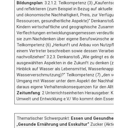
Bildungsplan
: 3.2.1.2. Teilkompetenz (3) „Kaufentscheidu
und reflektieren (zum Beispiel in Bezug auf aktuelle Trends
und ökonomische Nachhaltigkeit, Preis, zur Verfügung ste
Ressourcen, gesundheitliche Aspekte)“ Denkanstoß: „Wie 
Kindern wirtschaftliche und geographische Zusammenhän
Verflechtungen entwicklungsangemessen verdeutlicht und
sie zum Nachdenken über eigene Berufswünsche angeregt?“
Teilkompetenz (6) „Herkunft und Anbau von Nutzpflanzen
einem Vertreter beschreiben sowie dessen Verarbeitung e
nachvollziehen“ 3.2.3. Denkanstoß „Wie gelingt es den Kinde
ausgewählten Aspekten in die Zukunft zu denken (zum Beis
Hinblick auf Wasser als Lebensmittel, Wasserknappheit,
Wasserverschmutzung)?“ Teilkompetenz (7) „den verantwo
Umgang mit Wasser unter dem Aspekt der Nachhaltigkeit 
daraus eigene Verhaltenskonsequenzen für den Alltag zieh
Zeitumfang
: 2 Unterrichtseinheiten Herausgeber: Kontaktst
Umwelt und Entwicklung e.V./ Wo kommt dein Essen her?
Thematischer Schwerpunkt:
Essen und Gesundheit
„
Gesunde Ernährung und Esskultur“
Zucker (Aktion 1 und