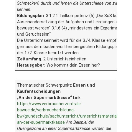
Schmecken) durch und lernen die Unterschiede von zwei Getre
kennen.
Bildungsplan
: 3.1.2.1 Teilkompetenz (5) „Die SuS können si
Auseinandersetzung der Aufgaben und Leistungen unserer
bewusst werden“ 3.1.6 (4) „mindestens ein Experiment z
und Geruchssinn“
Die Unterrichtseinheit wird für die 3./4. Klasse empfohlen, 
gemäss dem baden-württembergischen Bildungsplan in Sac
der 1./2. Klasse benutzt werden.
Zeitumfang
: 2 Unterrichtseinheiten
Herausgeber:
Wo kommt dein Essen her?
Thematischer Schwerpunkt:
Essen und
Kaufentscheidungen
„
An der Supermarktkasse“
Link:
https://www.verbraucherzentrale-
bawue.de/verbraucherbildung-
bw/grundschule/sachunterricht/unterrichtsmaterial-
an-der-supermarktkasse
Am Beispiel der
Quengelzone an einer Supermarktkasse werden die