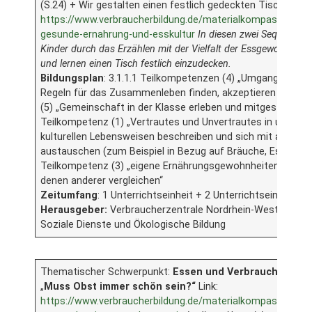
(S.24) + Wir gestalten einen festlich gedeckten Tisch (S.33)
https://www.verbraucherbildung.de/materialkompass/unterr
gesunde-ernahrung-und-esskultur
In diesen zwei Sequenzen
Kinder durch das Erzählen mit der Vielfalt der Essgewohnheite
und lernen einen Tisch festlich einzudecken.
Bildungsplan
: 3.1.1.1 Teilkompetenzen (4) „Umgangsforme
Regeln für das Zusammenleben finden, akzeptieren und a
(5) „Gemeinschaft in der Klasse erleben und mitgestalten“ 3
Teilkompetenz (1) „Vertrautes und Unvertrautes in untersc
kulturellen Lebensweisen beschreiben und sich mit anderen
austauschen (zum Beispiel in Bezug auf Bräuche, Essen, Fes
Teilkompetenz (3) „eigene Ernährungsgewohnheiten beschr
denen anderer vergleichen“
Zeitumfang
: 1 Unterrichtseinheit + 2 Unterrichtseinheiten
Herausgeber:
Verbraucherzentrale Nordrhein-Westfallen &
Soziale Dienste und Ökologische Bildung
Thematischer Schwerpunkt:
Essen und Verbrauch/Koch
„
Muss Obst immer schön sein?“
Link:
https://www.verbraucherbildung.de/materialkompass/unterr