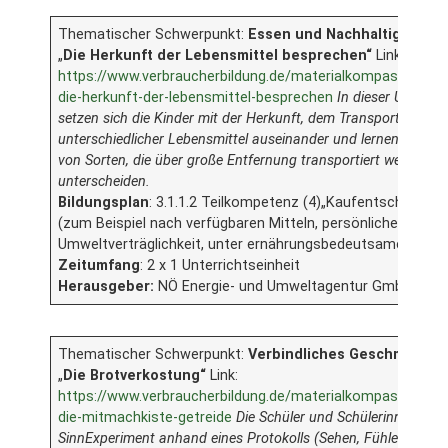
Thematischer Schwerpunkt:
Essen und Nachhaltigkeit
„
Die Herkunft der Lebensmittel besprechen“
Link:
https://www.verbraucherbildung.de/materialkompass/unterr
die-herkunft-der-lebensmittel-besprechen
In dieser Unterric
setzen sich die Kinder mit der Herkunft, dem Transport und de
unterschiedlicher Lebensmittel auseinander und lernen heimi
von Sorten, die über große Entfernung transportiert werden, z
unterscheiden.
Bildungsplan
: 3.1.1.2 Teilkompetenz (4)„Kaufentscheidun
(zum Beispiel nach verfügbaren Mitteln, persönlicher Bede
Umweltverträglichkeit, unter ernährungsbedeutsamen Aspe
Zeitumfang
: 2 x 1 Unterrichtseinheit
Herausgeber:
NÖ Energie- und Umweltagentur GmbH
Thematischer Schwerpunkt:
Verbindliches Geschmackse
„
Die Brotverkostung“
Link:
https://www.verbraucherbildung.de/materialkompass/unterr
die-mitmachkiste-getreide
Die Schüler und Schülerinnen führ
SinnExperiment anhand eines Protokolls (Sehen, Fühlen, Riech