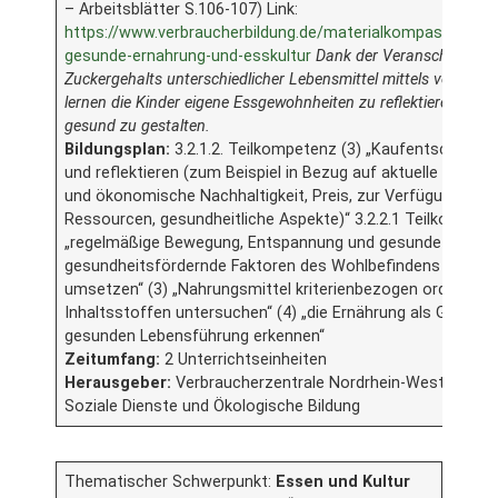
– Arbeitsblätter S.106-107) Link:
https://www.verbraucherbildung.de/materialkompass/unterr
gesunde-ernahrung-und-esskultur
Dank der Veranschaulich
Zuckergehalts unterschiedlicher Lebensmittel mittels von Zuck
lernen die Kinder eigene Essgewohnheiten zu reflektieren und 
gesund zu gestalten.
Bildungsplan:
3.2.1.2. Teilkompetenz (3) „Kaufentscheidu
und reflektieren (zum Beispiel in Bezug auf aktuelle Trends
und ökonomische Nachhaltigkeit, Preis, zur Verfügung ste
Ressourcen, gesundheitliche Aspekte)“ 3.2.2.1 Teilkompete
„regelmäßige Bewegung, Entspannung und gesunde Ernähru
gesundheitsfördernde Faktoren des Wohlbefindens erfass
umsetzen“ (3) „Nahrungsmittel kriterienbezogen ordnen un
Inhaltsstoffen untersuchen“ (4) „die Ernährung als Grundlag
gesunden Lebensführung erkennen“
Zeitumfang:
2 Unterrichtseinheiten
Herausgeber:
Verbraucherzentrale Nordrhein-Westfallen &
Soziale Dienste und Ökologische Bildung
Thematischer Schwerpunkt:
Essen und Kultur