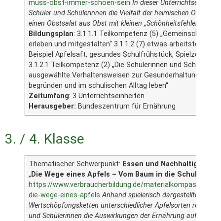
muss-obst-immer-schoen-sein
In dieser Unterrichtseinheit 
Schüler und Schülerinnen die Vielfalt der heimischen Obstsort
einen Obstsalat aus Obst mit kleinen „Schönheitsfehlern“ zuzu
Bildungsplan
: 3.1.1.1 Teilkompetenz (5) „Gemeinschaft in 
erleben und mitgestalten“ 3.1.1.2 (7) etwas arbeitsteilig he
Beispiel Apfelsaft, gesundes Schulfrühstück, Spielzeug, M
3.1.2.1 Teilkompetenz (2) „Die Schülerinnen und Schüler kö
ausgewählte Verhaltensweisen zur Gesunderhaltung des K
begründen und im schulischen Alltag leben“
Zeitumfang
: 3 Unterrichtseinheiten
Herausgeber:
Bundeszentrum für Ernährung
3. / 4. Klasse
Thematischer Schwerpunkt:
Essen und Nachhaltigkeit
„
Die Wege eines Apfels – Vom Baum in die Schulkantin
https://www.verbraucherbildung.de/materialkompass/unterr
die-wege-eines-apfels
Anhand spielerisch dargestellten
Wertschöpfungsketten unterschiedlicher Apfelsorten reflektier
und Schülerinnen die Auswirkungen der Ernährung auf das Kl