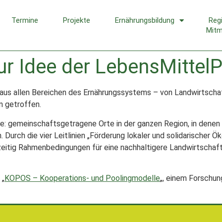
Termine
Projekte
Ernährungsbildung
Reg
Mit
r Idee der LebensMittel
aus allen Bereichen des Ernährungssystems – von Landwirtschaf
n getroffen.
e: gemeinschaftsgetragene Orte in der ganzen Region, in denen 
urch die vier Leitlinien „Förderung lokaler und solidarischer Ök
chzeitig Rahmenbedingungen für eine nachhaltigere Landwirtscha
 „
KOPOS – Kooperations- und Poolingmodelle
„, einem Forschun