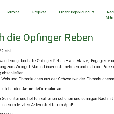
Termine
Projekte
Ernährungsbildung
Reg
Mit
ch die Opfinger Reben
2 ein!
anderung durch die Opfinger Reben – alle Aktive, Engagierte un
ung zum Weingut Martin Linser unternehmen und mit einer
Verk
 abschließen.
it Wein und Flammkuchen aus der Schwarzwälder Flammkuchenma
n stehenden
Anmeldeformular
an.
te Gesichter und hoffen auf einen schönen und sonnigen Nachm
n unserem letzten Aktiventreffen im April!