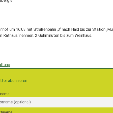
eberg 8
nhof um 16:03 mit Straßenbahn ‚3‘ nach Haid bis zur Station ‚Mu
gen Rathaus‘ nehmen. 2 Gehminuten bis zum Weinhaus.
altung
tter abonnieren
rname
chname