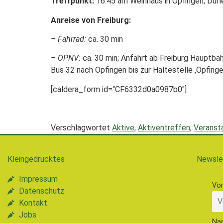
Treffpunkt:
16:45 am Weinhaus in Opfingen, Dürl
Anreise von Freiburg:
– Fahrrad:
ca. 30 min
– ÖPNV:
ca. 30 min; Anfahrt ab Freiburg Hauptbah
Bus 32 nach Opfingen bis zur Haltestelle ‚Opfin
[caldera_form id=“CF6332d0a0987b0″]
Verschlagwortet
Aktive
,
Aktiventreffen
,
Veranst
Kleingedrucktes
Newsle
Impressum
Vo
Datenschutz
Kontakt
Jobs
Na