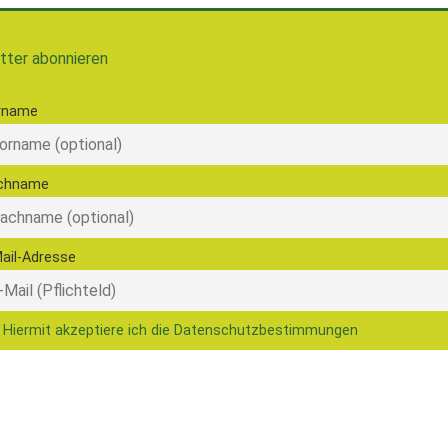
tter abonnieren
rname
chname
ail-Adresse
Hiermit akzeptiere ich die Datenschutzbestimmungen
© 2026 Ernährungsrat Freiburg