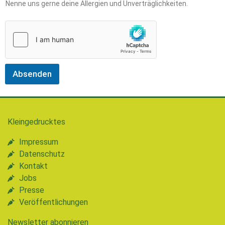
a
Nenne uns gerne deine Allergien und Unverträglichkeiten.
c
h
r
i
c
h
t
Absenden
U
n
v
e
r
Kleingedrucktes
t
r
Impressum
ä
Datenschutz
g
l
Kontakt
i
Jobs
c
Presse
h
Veröffentlichungen
k
e
Newsletter abonnieren
i