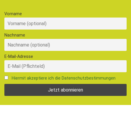
t
e
Vorname
n
?
Nachname
E-Mail-Adresse
Hiermit akzeptiere ich die Datenschutzbestimmungen
Follow, like, subscribe