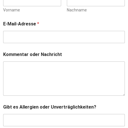
Vorname
Nachname
E-Mail-Adresse
*
Kommentar oder Nachricht
G
Gibt es Allergien oder Unverträglichkeiten?
i
b
t
N