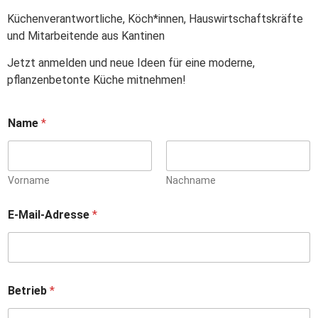
Küchenverantwortliche, Köch*innen, Hauswirtschaftskräfte
und Mitarbeitende aus Kantinen
Jetzt anmelden und neue Ideen für eine moderne,
pflanzenbetonte Küche mitnehmen!
Name
*
Vorname
Nachname
*
E-Mail-Adresse
*
m
ö
c
h
t
e
Betrieb
*
s
t