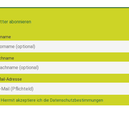
tter abonnieren
rname
chname
ail-Adresse
Hiermit akzeptiere ich die Datenschutzbestimmungen
© 2026 Ernährungsrat Freiburg