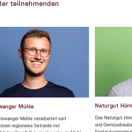
ller teilnehmenden
Naturgut Hörn
wanger Mühle
Das Naturgut Hörn
hswanger Mühle verarbeitet seit
und Gemüsebaubet
onen regionales Getreide mit
Saatgutvermehrun