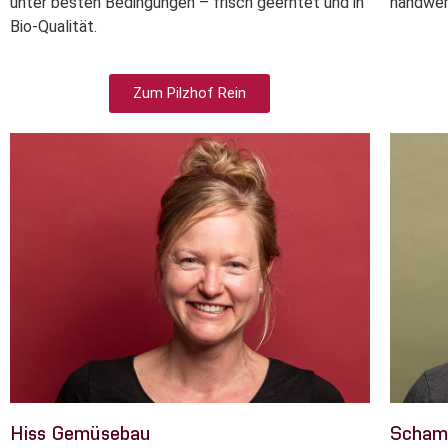
unter besten Bedingungen – frisch geerntet und in
handwer
Bio-Qualität.
Zum Pilzhof Rein
Hiss Gemüsebau
Scham