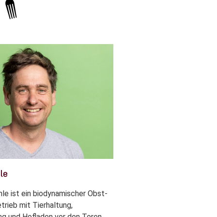
le
le ist ein biodynamischer Obst-
rieb mit Tierhaltung,
g und Hofladen vor den Toren