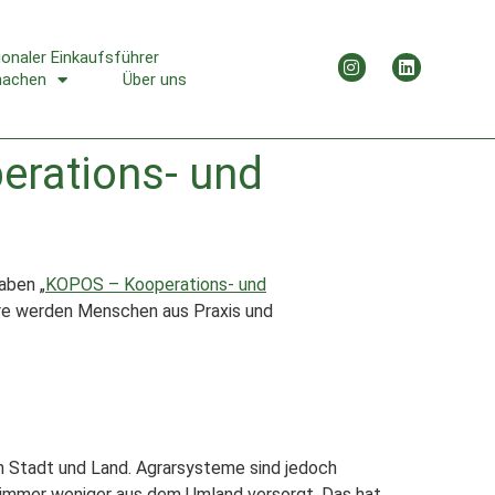
ionaler Einkaufsführer
machen
Über uns
perations- und
aben „
KOPOS – Kooperations- und
hre werden Menschen aus Praxis und
n Stadt und Land. Agrarsysteme sind jedoch
immer weniger aus dem Umland versorgt. Das hat