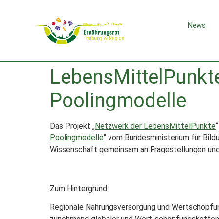
News
LebensMittelPunkte 
Poolingmodelle
Das Projekt „
Netzwerk der LebensMittelPunkte
Poolingmodelle
“ vom Bundesministerium für Bil
Wissenschaft gemeinsam an Fragestellungen und
Zum Hintergrund:
Regionale Nahrungsversorgung und Wertschöpfung
zunehmend globaler und Wert-schöpfungsketten 