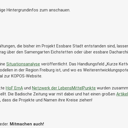
inige Hintergrundinfos zum anschauen.
ltungen, die bisher im Projekt Essbare Stadt entstanden sind, lasse
trag über den Samengarten Eichstetten oder über essbare Dacharchi
eine
Situationsanalyse
veröffentlicht. Das Handlungsfeld „Kurze Kett
llen in der Region Freiburg ist, und wo es Weiterentwicklungspoten
al zur KOPOS-Website.
kte
HoF ErnA
und
Netzwerk der LebensMittelPunkte
wurden zusammen
llt. Die Badische Zeitung war mit dabei und hat einen großen
Artike
s, dass die Projekte und Namen ihre Kreise ziehen!
eder.
Mitmachen auch!