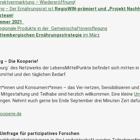
irektvermarktung – Wiedereröffnung!
g – Der Ernährungsrat ist
RegioWIN-prämiert und „Projekt Nachha
steam
!
ommer 2021
.
egionale Produkte in der Gemeinschaftsverpflegung
ttembergischen Ernährungsstrategie
im März
rg – Die Kooperie!
rg´ des Netzwerks der LebensMittelPunkte befindet sich mitten in d
mittel und den täglichen Bedarf.
t*innen und Konsument*innen – das Ver-netzen, Sensibilisieren und Bi
Mitgestaltung und Teilhabe sind herzlich willkommen. Eine kleine
Um
ringen. Nehmt euch gerne bis Ende September drei Minuten Zeit dafü
ooperie.de
 Umfrage für partizipatives Forschen