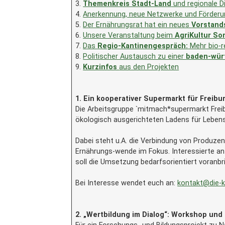
3.
Themenkreis Stadt-Land
und regionale D
4.
Anerkennung, neue Netzwerke und Förderun
5.
Der Ernährungsrat hat ein neues
Vorstand
6.
Unsere Veranstaltung beim
AgriKultur S
7.
Das
Regio-Kantinengespräch:
Mehr bio-r
8.
Politischer Austausch zu einer
baden-wür
9.
Kurzinfos
aus den Projekten
1. Ein kooperativer Supermarkt für Freibu
Die Arbeitsgruppe `mitmach*supermarkt Freibu
ökologisch ausgerichteten Ladens für Lebens
Dabei steht u.A. die Verbindung von Produzen
Ernährungs-wende im Fokus. Interessierte an 
soll die Umsetzung bedarfsorientiert voranb
Bei Interesse wendet euch an:
kontakt@die-k
2. „Wertbildung im Dialog“: Workshop und