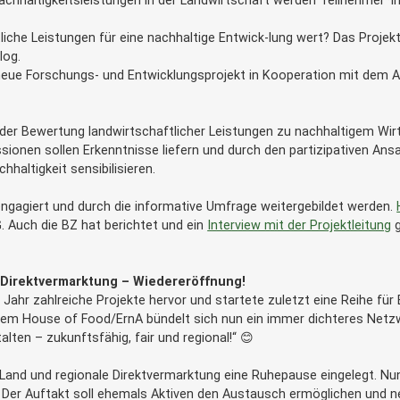
Nachhaltigkeitsleistungen in der Landwirtschaft werden Teilnehmer*
liche Leistungen für eine nachhaltige Entwick-lung wert? Das Projekt
log.
 neue Forschungs- und Entwicklungsprojekt in Kooperation mit dem Ag
an der Bewertung landwirtschaftlicher Leistungen zu nachhaltigem Wi
sionen sollen Erkenntnisse liefern und durch den partizipativen Ansa
altigkeit sensibilisieren.
engagiert und durch die informative Umfrage weitergebildet werden.
. Auch die BZ hat berichtet und ein
Interview mit der Projektleitung
g
 Direktvermarktung – Wiedereröffnung!
Jahr zahlreiche Projekte hervor und startete zuletzt eine Reihe fü
em House of Food/ErnA bündelt sich nun ein immer dichteres Netzwe
ten – zukunftsfähig, fair und regional!“ 😊
Land und regionale Direktvermarktung eine Ruhepause eingelegt. Nun
 Der Auftakt soll ehemals Aktiven den Austausch ermöglichen und ne