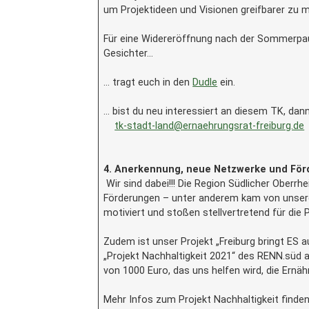
um Projektideen und Visionen greifbarer zu 
Für eine Widereröffnung nach der Sommerpaus
Gesichter…
… tragt euch in den
Dudle
ein.
… bist du neu interessiert an diesem TK, dann
tk-stadt-land@ernaehrungsrat-freiburg.de
4. Anerkennung, neue Netzwerke und Förde
Wir sind dabei!!! Die Region Südlicher Ober
Förderungen – unter anderem kam von unserer
motiviert und stoßen stellvertretend für die
Zudem ist unser Projekt „Freiburg bringt ES a
„Projekt Nachhaltigkeit 2021“ des RENN.süd 
von 1000 Euro, das uns helfen wird, die Ernä
Mehr Infos zum Projekt Nachhaltigkeit finde