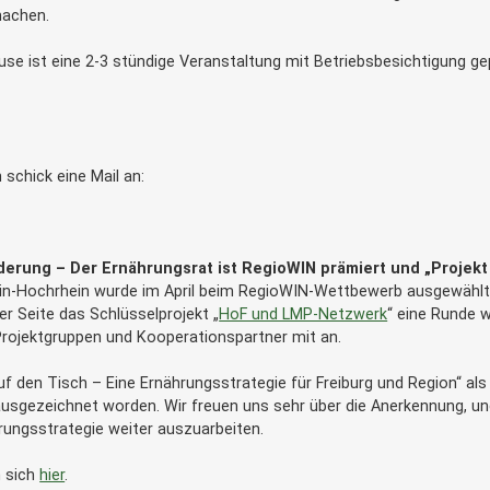
machen.
e ist eine 2-3 stündige Veranstaltung mit Betriebsbesichtigung ge
 schick eine Mail an:
rung – Der Ernährungsrat ist RegioWIN prämiert und „Projekt 
rhein-Hochrhein wurde im April beim RegioWIN-Wettbewerb ausgewählt
 Seite das Schlüsselprojekt „
HoF und LMP-Netzwerk
“ eine Runde w
 Projektgruppen und Kooperationspartner mit an.
uf den Tisch – Eine Ernährungsstrategie für Freiburg und Region“ als
ausgezeichnet worden. Wir freuen uns sehr über die Anerkennung, und
hrungsstrategie weiter auszuarbeiten.
n sich
hier
.