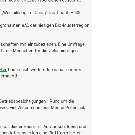
innen aus allen Lebensbereichen gesucht…
 „Wertbildung im Dialog“ fragt nach – 600
ronauten e.V., der hiesigen Bio-Musterregion
rtschaften mit einzubeziehen. Eine Umfrage,
tz die Menschen für die vielschichtigen
Hier
finden sich weitere Infos auf unserer
emacht!
r Betriebsbesichtigungen… Rund um die
rk, viel Wissen und jede Menge Potenzial,
 soll dieser Raum für Austausch, Ideen und
uen Interessierten eine Plattform bieten,