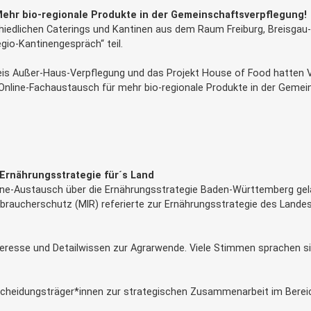
Mehr bio-regionale Produkte in der Gemeinschaftsverpflegung!
chiedlichen Caterings und Kantinen aus dem Raum Freiburg, Breis
io-Kantinengespräch“ teil.
eis Außer-Haus-Verpflegung und das Projekt House of Food hatten V
Online-Fachaustausch für mehr bio-regionale Produkte in der Gemei
 Ernährungsstrategie für´s Land
ne-Austausch über die Ernährungsstrategie Baden-Württemberg gelad
braucherschutz (MlR) referierte zur Ernährungsstrategie des Landes
teresse und Detailwissen zur Agrarwende. Viele Stimmen sprachen sic
ntscheidungsträger*innen zur strategischen Zusammenarbeit im Bere